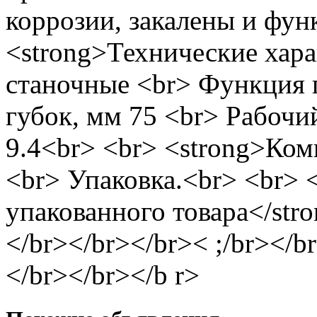
коррозии, закалены и фу
<strong>Технические хара
станочные <br> Функция 
губок, мм 75 <br> Рабочий
9.4<br> <br> <strong>Ком
<br> Упаковка.<br> <br>
упакованного товара</stro
</br></br></br>< ;/br></b
</br></br></b r>