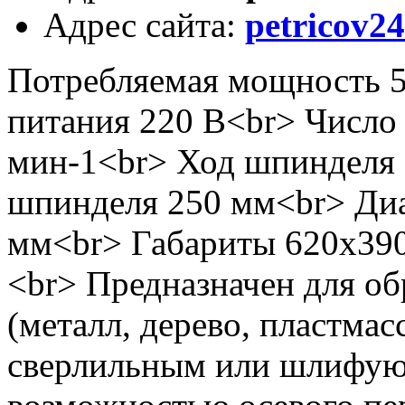
Адрес сайта
:
petricov24
Потребляемая мощность 
питания 220 В<br> Число
мин-1<br> Ход шпинделя 
шпинделя 250 мм<br> Диа
мм<br> Габариты 620х390
<br> Предназначен для о
(металл, дерево, пластмас
сверлильным или шлифую