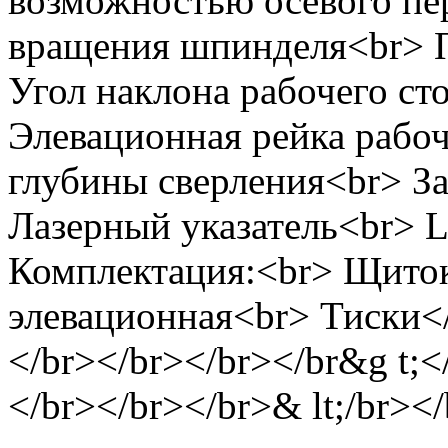
возможностью осевого пе
вращения шпинделя<br> 
Угол наклона рабочего сто
Элевационная рейка рабоч
глубины сверления<br> З
Лазерный указатель<br> 
Комплектация:<br> Щиток
элевационная<br> Тиски</
</br></br></br></br&g t;<
</br></br></br>& lt;/br><