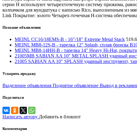
серии H используют четырехточечную систему прижима, равном
колпачком для мундштука с написью Rico, выполненным из мяг
Link Покрытие: золото Четырех-точечная H-система обеспечив
Похожие объявления
MEINL CC16/18EMS-B - 16"/18" Extreme Metal Stack
519.
MEINL MB8-12S-B - тарелка 12" Splash, сплав бронзы B10
MEINL MB8-14HH-B - тарелка 14" Heavy Hi-Hat, покрытие B
21005MB SABIAN AA 10" METAL SPLASH ударный инструмент, 
21005 SABIAN AA 10" SPLASH ударный инструмент, тарелка,
Ускорить продажу
Выделение объявления
Поднятие объявление
Вывод в рекламн
Поделиться
Написать автору
Добавить в блокнот
Комментарии