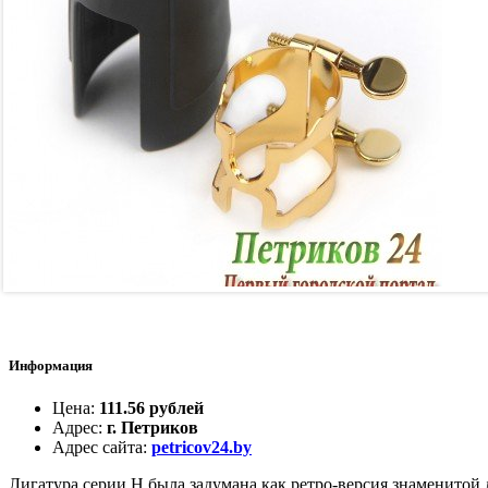
Информация
Цена
:
111.56 рублей
Адрес
:
г. Петриков
Адрес сайта
:
petricov24.by
Лигатура серии H была задумана как ретро-версия знаменитой