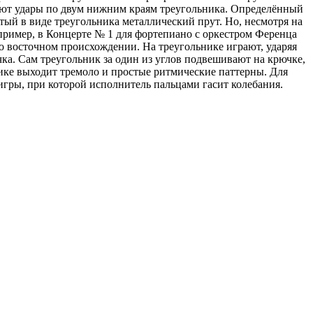
дуют удары по двум нижним краям треугольника. Определённый
утый в виде треугольника металлический прут. Но, несмотря на
пример, в Концерте № 1 для фортепиано с оркестром Ференца
го восточном происхождении. На треугольнике играют, ударяя
ка. Сам треугольник за один из углов подвешивают на крючке,
нике выходит тремоло и простые ритмические паттерны. Для
гры, при которой исполнитель пальцами гасит колебания.