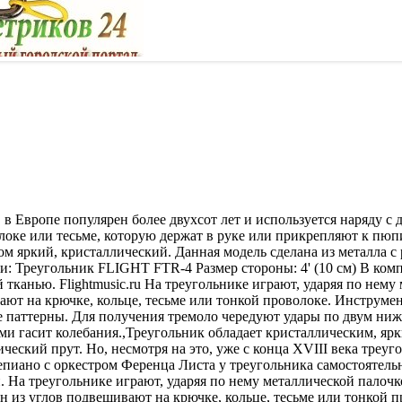
 в Европе популярен более двухсот лет и используется наряду
олоке или тесьме, которую держат в руке или прикрепляют к пюп
м яркий, кристаллический. Данная модель сделана из металла с р
и: Треугольник FLIGHT FTR-4 Размер стороны: 4' (10 см) В компл
 тканью. Flightmusic.ru На треугольнике играют, ударяя по нем
ают на крючке, кольце, тесьме или тонкой проволоке. Инструме
е паттерны. Для получения тремоло чередуют удары по двум ни
ми гасит колебания.,Треугольник обладает кристаллическим, яр
ический прут. Но, несмотря на это, уже с конца XVIII века тре
пиано с оркестром Ференца Листа у треугольника самостоятельн
. На треугольнике играют, ударяя по нему металлической палоч
ин из углов подвешивают на крючке, кольце, тесьме или тонкой