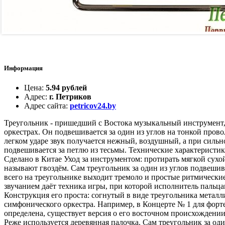
Информация
Цена
:
5.94 рублей
Адрес
:
г. Петриков
Адрес сайта
:
petricov24.by
Треугольник - пришедший с Востока музыкальный инструмент,
оркестрах. Он подвешивается за один из углов на тонкой пров
легком ударе звук получается нежный, воздушный, а при сильно
подвешивается за петлю из тесьмы. Технические характеристик
Сделано в Китае Уход за инструментом: протирать мягкой сухой
называют гвоздём. Сам треугольник за один из углов подвешив
всего на треугольнике выходит тремоло и простые ритмически
звучанием даёт техника игры, при которой исполнитель пальца
Конструкция его проста: согнутый в виде треугольника металл
симфонического оркестра. Например, в Концерте № 1 для форте
определена, существует версия о его восточном происхождении
Реже используется деревянная палочка. Сам треугольник за од