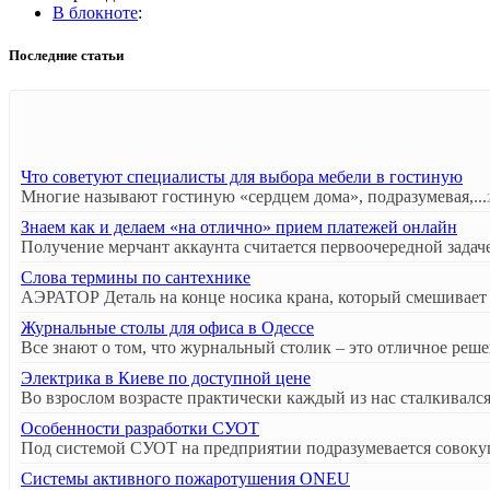
В блокноте
:
Последние статьи
Что советуют специалисты для выбора мебели в гостиную
Многие называют гостиную «сердцем дома», подразумевая,...
Знаем как и делаем «на отлично» прием платежей онлайн
Получение мерчант аккаунта считается первоочередной задаче
Слова термины по сантехнике
АЭРАТОР Деталь на конце носика крана, который смешивает в
Журнальные столы для офиса в Одессе
Все знают о том, что журнальный столик – это отличное решен
Электрика в Киеве по доступной цене
Во взрослом возрасте практически каждый из нас сталкивался 
Особенности разработки СУОТ
Под системой СУОТ на предприятии подразумевается совокуп
Системы активного пожаротушения ONEU