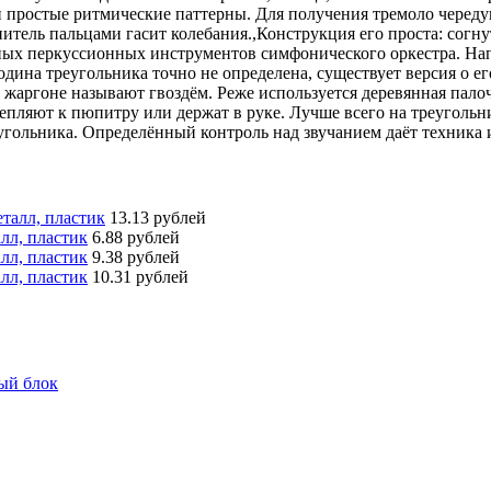
 и простые ритмические паттерны. Для получения тремоло чере
нитель пальцами гасит колебания.,Конструкция его проста: согн
новных перкуссионных инструментов симфонического оркестра. На
Родина треугольника точно не определена, существует версия о е
жаргоне называют гвоздём. Реже используется деревянная палоч
репляют к пюпитру или держат в руке. Лучше всего на треуголь
гольника. Определённый контроль над звучанием даёт техника и
талл, пластик
13.13 рублей
лл, пластик
6.88 рублей
лл, пластик
9.38 рублей
лл, пластик
10.31 рублей
ый блок