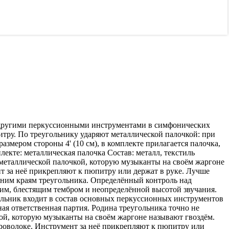
 с другими перкуссионными инструментами в симфонических
итру. По треугольнику ударяют металлической палочкой: при
азмером стороны 4' (10 см), в комплекте прилагается палочка,
екте: металлическая палочка Состав: металл, текстиль
у металлической палочкой, которую музыканты на своём жаргоне
нт за неё прикрепляют к пюпитру или держат в руке. Лучше
жним краям треугольника. Определённый контроль над
ким, блестящим тембром и неопределённой высотой звучания.
угольник входит в состав основных перкуссионных инструментов
ая ответственная партия. Родина треугольника точно не
кой, которую музыканты на своём жаргоне называют гвоздём.
 проволоке. Инструмент за неё прикрепляют к пюпитру или