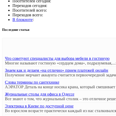
Посетителей сегодня:
Переходов сегодня:
Посетителей всего:
Переходов всего:
В блокноте
:
Последние статьи
Что советуют специалисты для выбора мебели в гостиную
Многие называют гостиную «сердцем дома», подразумевая,...
Знаем как и делаем «на отлично» прием платежей онлайн
Получение мерчант аккаунта считается первоочередной задаче
Слова термины по сантехнике
АЭРАТОР Деталь на конце носика крана, который смешивает в
Журнальные столы для офиса в Одессе
Все знают о том, что журнальный столик – это отличное решен
Электрика в Киеве по доступной цене
Во взрослом возрасте практически каждый из нас сталкивался 