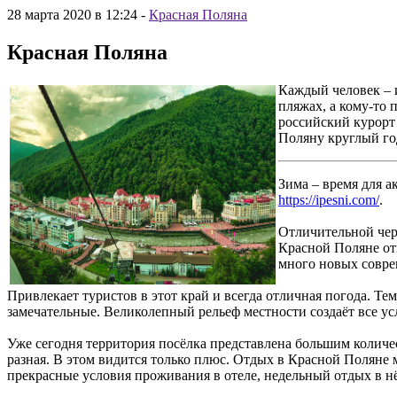
28 марта 2020 в 12:24
-
Красная Поляна
Красная Поляна
Каждый человек – 
пляжах, а кому-то
российский курорт
Поляну круглый го
Зима – время для а
https://ipesni.com/
.
Отличительной чер
Красной Поляне от
много новых совре
Привлекает туристов в этот край и всегда отличная погода. Те
замечательные. Великолепный рельеф местности создаёт все ус
Уже сегодня территория посёлка представлена большим количе
разная. В этом видится только плюс. Отдых в Красной Поляне 
прекрасные условия проживания в отеле, недельный отдых в нё