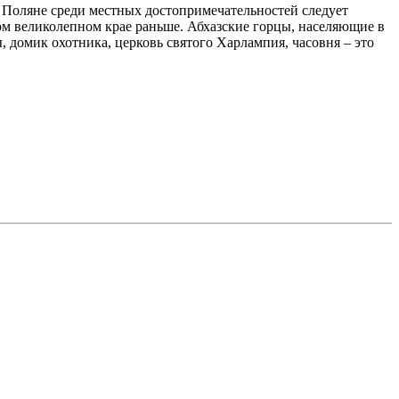
й Поляне среди местных достопримечательностей следует
ом великолепном крае раньше. Абхазские горцы, населяющие в
 домик охотника, церковь святого Харлампия, часовня – это