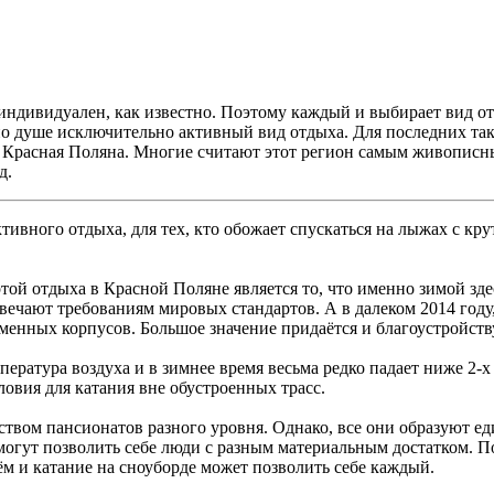
индивидуален, как известно. Поэтому каждый и выбирает вид отд
 по душе исключительно активный вид отдыха. Для последних та
 Красная Поляна. Многие считают этот регион самым живописн
д.
ктивного отдыха, для тех, кто обожает спускаться на лыжах с 
той отдыха в Красной Поляне является то, что именно зимой зде
вечают требованиям мировых стандартов. А в далеком 2014 году
менных корпусов. Большое значение придаётся и благоустройств
мпература воздуха и в зимнее время весьма редко падает ниже 2-
ловия для катания вне обустроенных трасс.
ством пансионатов разного уровня. Однако, все они образуют е
могут позволить себе люди с разным материальным достатком. По
м и катание на сноуборде может позволить себе каждый.