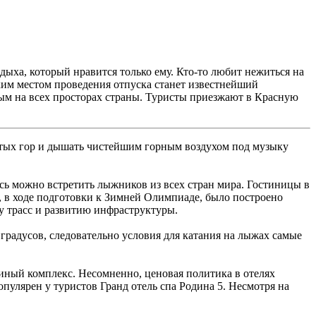
ыха, который нравится только ему. Кто-то любит нежиться на
ким местом проведения отпуска станет известнейший
ым на всех просторах страны. Туристы приезжают в Красную
крутых гор и дышать чистейшим горным воздухом под музыку
сь можно встретить лыжников из всех стран мира. Гостиницы в
, в ходе подготовки к Зимней Олимпиаде, было построено
у трасс и развитию инфраструктуры.
х градусов, следовательно условия для катания на лыжах самые
диный комплекс. Несомненно, ценовая политика в отелях
пулярен у туристов Гранд отель спа Родина 5. Несмотря на