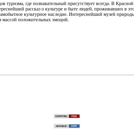
ов туризма, где познавательный присутствует всегда. В Красно
ереснейший рассказ о культуре и быте людей, проживавших в эт
самобытное культурное наследие. Интереснейший музей природы,
ься массой положительных эмоций.