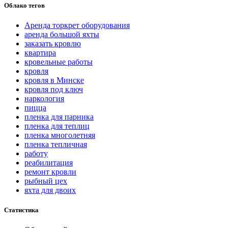
Облако тегов
Аренда торкрет оборудования
аренда большой яхты
заказать кровлю
квартира
кровельные работы
кровля
кровля в Минске
кровля под ключ
наркология
пицца
пленка для парника
пленка для теплиц
пленка многолетняя
пленка тепличная
работу
реабилитация
ремонт кровли
рыбный цех
яхта для двоих
Статистика