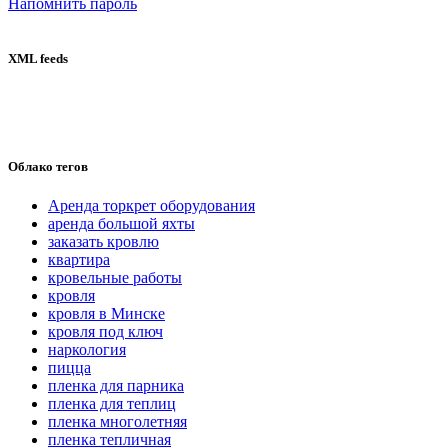
Напомнить пароль
XML feeds
Облако тегов
Аренда торкрет оборудования
аренда большой яхты
заказать кровлю
квартира
кровельные работы
кровля
кровля в Минске
кровля под ключ
наркология
пицца
пленка для парника
пленка для теплиц
пленка многолетняя
пленка тепличная