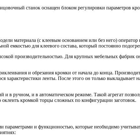
цовочный станок оснащен блоком регулировки параметров кро
одели материала (с клеевым основанием или без него) оператор
ной емкостью для клеевого состава, который постоянно подогре
высокой производительностью. Для крупных мебельных фабрик о
риклеивания и обрезания кромки от начала до конца. Производи
ося характеристики ленты. После этого он только выкладывает н
 в ручном, и в автоматическом режиме. Такой агрегат позвол
 оклеить кромкой торцы сложных по конфигурации заготовок.
и параметрами и функционостью, которые необходимо учитыват
иятиях: