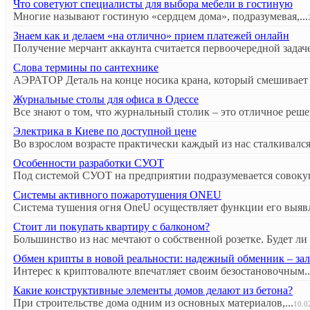
Что советуют специалисты для выбора мебели в гостиную
Многие называют гостиную «сердцем дома», подразумевая,...
Знаем как и делаем «на отлично» прием платежей онлайн
Получение мерчант аккаунта считается первоочередной задаче
Слова термины по сантехнике
АЭРАТОР Деталь на конце носика крана, который смешивает в
Журнальные столы для офиса в Одессе
Все знают о том, что журнальный столик – это отличное решен
Электрика в Киеве по доступной цене
Во взрослом возрасте практически каждый из нас сталкивался 
Особенности разработки СУОТ
Под системой СУОТ на предприятии подразумевается совокуп
Системы активного пожаротушения ONEU
Система тушения огня OneU осуществляет функции его выявл
Стоит ли покупать квартиру с балконом?
Большинство из нас мечтают о собственной розетке. Будет ли э
Обмен крипты в новой реальности: надежный обменник – зал
Интерес к криптовалюте впечатляет своим безостановочным..
Какие конструктивные элементы домов делают из бетона?
При строительстве дома одним из основных материалов,...
10.0