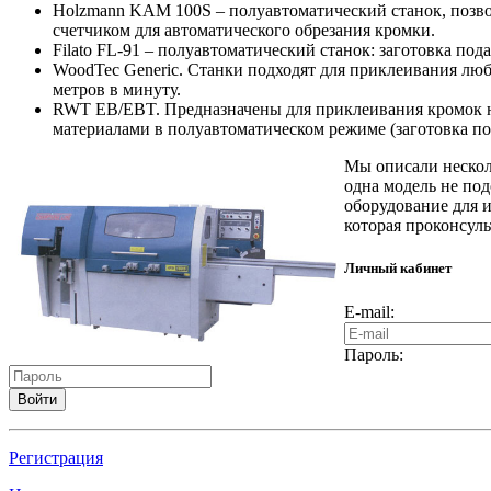
Holzmann KAM 100S – полуавтоматический станок, позв
счетчиком для автоматического обрезания кромки.
Filato FL-91 – полуавтоматический станок: заготовка по
WoodTec Generic. Станки подходят для приклеивания любы
метров в минуту.
RWT EB/EBT. Предназначены для приклеивания кромок н
материалами в полуавтоматическом режиме (заготовка по
Мы описали нескол
одна модель не под
оборудование для 
которая проконсуль
Личный кабинет
E-mail:
Пароль:
Войти
Регистрация