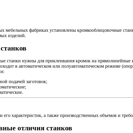
ых мебельных фабриках установлены кромкооблицовочные стан
мых изделий.
 станков
е станки нужны для приклеивания кромок на прямолинейные и 
роходит в автоматическом или полуавтоматическом режиме (опер
ии:
ной подачей заготовок;
оматические;
матические.
 его характеристик, а также производственных объемов и требо
вные отличия станков