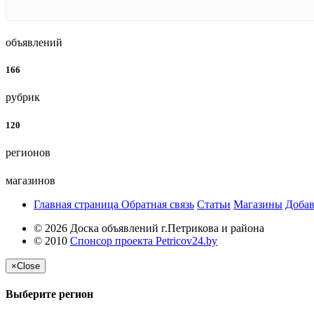
объявлений
166
рубрик
120
регионов
магазинов
Главная страница
Обратная связь
Статьи
Магазины
Добав
© 2026 Доска объявлений г.Петрикова и района
© 2010
Спонсор проекта Petricov24.by
×
Close
Выберите регион