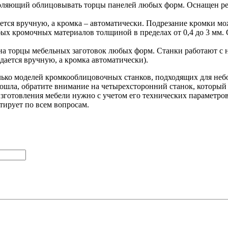
оляющий облицовывать торцы панелей любых форм. Оснащен рег
дается вручную, а кромка – автоматически. Подрезание кромки 
х кромочных материалов толщиной в пределах от 0,4 до 3 мм. С
а торцы мебельных заготовок любых форм. Станки работают с
дается вручную, а кромка автоматически).
ько моделей кромкооблицовочных станков, подходящих для неб
ошла, обратите внимание на четырехсторонний станок, который 
изготовления мебели нужно с учетом его технических параметро
тирует по всем вопросам.